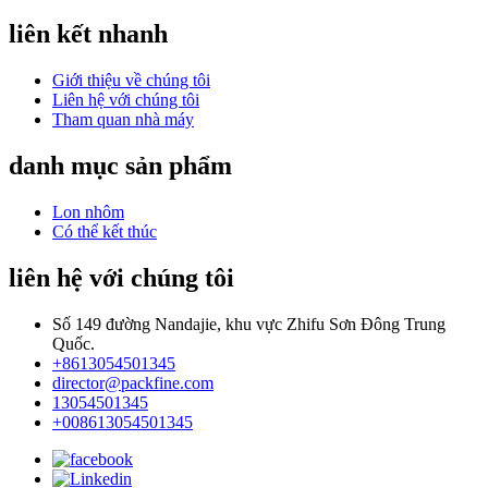
liên kết nhanh
Giới thiệu về chúng tôi
Liên hệ với chúng tôi
Tham quan nhà máy
danh mục sản phẩm
Lon nhôm
Có thể kết thúc
liên hệ với chúng tôi
Số 149 đường Nandajie, khu vực Zhifu Sơn Đông Trung
Quốc.
+8613054501345
director@packfine.com
13054501345
+008613054501345