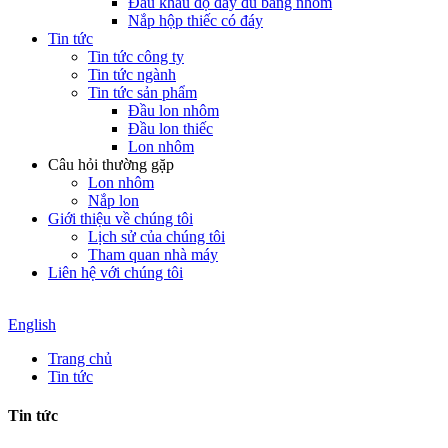
Đầu khẩu độ đầy đủ bằng nhôm
Nắp hộp thiếc có đáy
Tin tức
Tin tức công ty
Tin tức ngành
Tin tức sản phẩm
Đầu lon nhôm
Đầu lon thiếc
Lon nhôm
Câu hỏi thường gặp
Lon nhôm
Nắp lon
Giới thiệu về chúng tôi
Lịch sử của chúng tôi
Tham quan nhà máy
Liên hệ với chúng tôi
English
Trang chủ
Tin tức
Tin tức