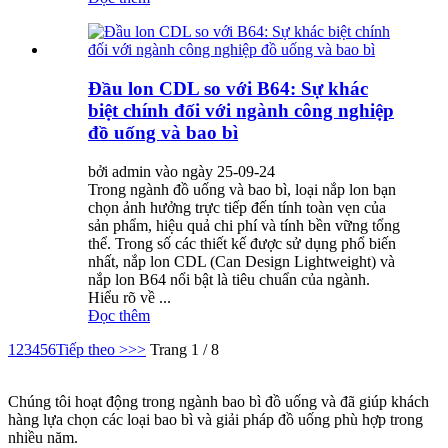
Đầu lon CDL so với B64: Sự khác
biệt chính đối với ngành công nghiệp
đồ uống và bao bì
bởi admin vào ngày 25-09-24
Trong ngành đồ uống và bao bì, loại nắp lon bạn
chọn ảnh hưởng trực tiếp đến tính toàn vẹn của
sản phẩm, hiệu quả chi phí và tính bền vững tổng
thể. Trong số các thiết kế được sử dụng phổ biến
nhất, nắp lon CDL (Can Design Lightweight) và
nắp lon B64 nổi bật là tiêu chuẩn của ngành.
Hiểu rõ về ...
Đọc thêm
1
2
3
4
5
6
Tiếp theo >
>>
Trang 1 / 8
Chúng tôi hoạt động trong ngành bao bì đồ uống và đã giúp khách
hàng lựa chọn các loại bao bì và giải pháp đồ uống phù hợp trong
nhiều năm.