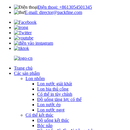
Điện thoại: +8613054501345
E-mail: director@packfine.com
Trang chủ
Các sản phẩm
Lon nhôm
Lon nước giải khát
Lon bia thủ công
Có thể in tùy chỉnh
Đồ uống tăng lực có thể
Lon nước ép
Lon nước ngọt
Có thể kết thúc
Đồ uống kết thúc
Bóc nắp