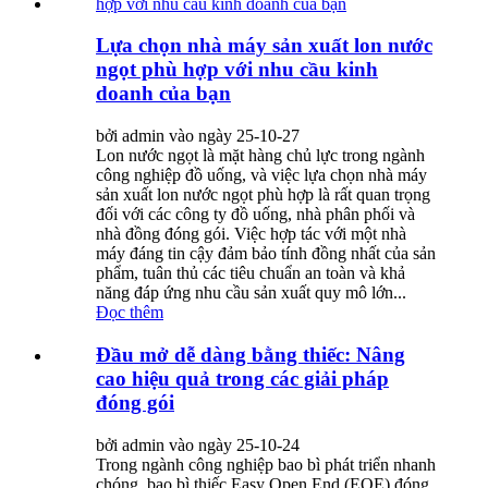
Lựa chọn nhà máy sản xuất lon nước
ngọt phù hợp với nhu cầu kinh
doanh của bạn
bởi admin vào ngày 25-10-27
Lon nước ngọt là mặt hàng chủ lực trong ngành
công nghiệp đồ uống, và việc lựa chọn nhà máy
sản xuất lon nước ngọt phù hợp là rất quan trọng
đối với các công ty đồ uống, nhà phân phối và
nhà đồng đóng gói. Việc hợp tác với một nhà
máy đáng tin cậy đảm bảo tính đồng nhất của sản
phẩm, tuân thủ các tiêu chuẩn an toàn và khả
năng đáp ứng nhu cầu sản xuất quy mô lớn...
Đọc thêm
Đầu mở dễ dàng bằng thiếc: Nâng
cao hiệu quả trong các giải pháp
đóng gói
bởi admin vào ngày 25-10-24
Trong ngành công nghiệp bao bì phát triển nhanh
chóng, bao bì thiếc Easy Open End (EOE) đóng