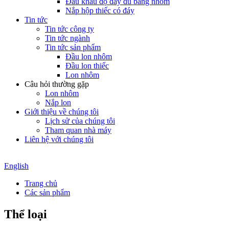
Đầu khẩu độ đầy đủ bằng nhôm
Nắp hộp thiếc có đáy
Tin tức
Tin tức công ty
Tin tức ngành
Tin tức sản phẩm
Đầu lon nhôm
Đầu lon thiếc
Lon nhôm
Câu hỏi thường gặp
Lon nhôm
Nắp lon
Giới thiệu về chúng tôi
Lịch sử của chúng tôi
Tham quan nhà máy
Liên hệ với chúng tôi
English
Trang chủ
Các sản phẩm
Thể loại