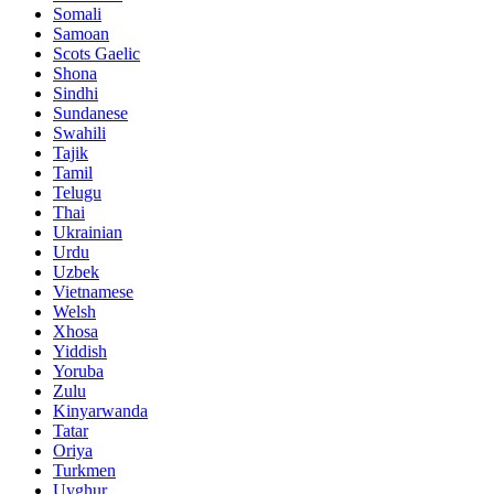
Somali
Samoan
Scots Gaelic
Shona
Sindhi
Sundanese
Swahili
Tajik
Tamil
Telugu
Thai
Ukrainian
Urdu
Uzbek
Vietnamese
Welsh
Xhosa
Yiddish
Yoruba
Zulu
Kinyarwanda
Tatar
Oriya
Turkmen
Uyghur