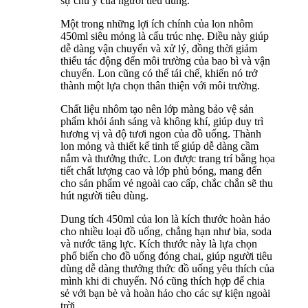
sự chú ý của người tiêu dùng.
Một trong những lợi ích chính của lon nhôm
450ml siêu mỏng là cấu trúc nhẹ. Điều này giúp
dễ dàng vận chuyển và xử lý, đồng thời giảm
thiểu tác động đến môi trường của bao bì và vận
chuyển. Lon cũng có thể tái chế, khiến nó trở
thành một lựa chọn thân thiện với môi trường.
Chất liệu nhôm tạo nên lớp màng bảo vệ sản
phẩm khỏi ánh sáng và không khí, giúp duy trì
hương vị và độ tươi ngon của đồ uống. Thành
lon mỏng và thiết kế tinh tế giúp dễ dàng cầm
nắm và thưởng thức. Lon được trang trí bằng họa
tiết chất lượng cao và lớp phủ bóng, mang đến
cho sản phẩm vẻ ngoài cao cấp, chắc chắn sẽ thu
hút người tiêu dùng.
Dung tích 450ml của lon là kích thước hoàn hảo
cho nhiều loại đồ uống, chẳng hạn như bia, soda
và nước tăng lực. Kích thước này là lựa chọn
phổ biến cho đồ uống đóng chai, giúp người tiêu
dùng dễ dàng thưởng thức đồ uống yêu thích của
mình khi di chuyển. Nó cũng thích hợp để chia
sẻ với bạn bè và hoàn hảo cho các sự kiện ngoài
trời.