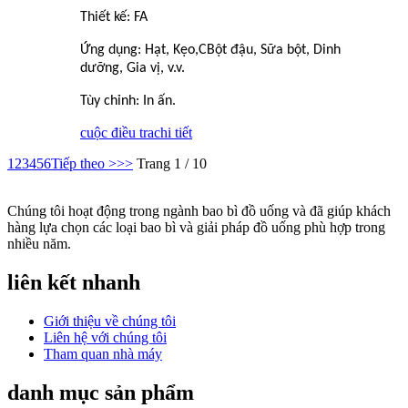
Thiết kế: FA
Ứng dụng: Hạt, Kẹo,
C
Bột đậu, Sữa bột, Dinh
dưỡng, Gia vị, v.v.
Tùy chỉnh: In ấn.
cuộc điều tra
chi tiết
1
2
3
4
5
6
Tiếp theo >
>>
Trang 1 / 10
Chúng tôi hoạt động trong ngành bao bì đồ uống và đã giúp khách
hàng lựa chọn các loại bao bì và giải pháp đồ uống phù hợp trong
nhiều năm.
liên kết nhanh
Giới thiệu về chúng tôi
Liên hệ với chúng tôi
Tham quan nhà máy
danh mục sản phẩm