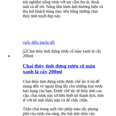
trải nghiệm uống rượu với tay cầm êm ái, thoải
mái và dễ rót. Nâng tầm hình ảnh thương hiệu và
thu hút khách hàng mục tiêu bằng những chai
thủy tinh tuyệt đẹp này.
cuộc điều tra
chi tiết
Chai thủy tinh đựng rượu cổ màu
xanh lá cây 200ml
Chai thủy tinh đựng rượu được chế tác tỉ mỉ để
mang đến vẻ ngoài lộng lẫy cho những loại rượu
hảo hạng của bạn. Được chế tác từ thủy tinh cao
cấp, chai rượu này sở hữu thiết kế thanh lịch, tinh
tế với bề mặt nhẵn mịn và đế chắc chắn.
Thân chai trong suốt cho phép màu sắc phong
phú của rượu tỏa sáng, thu hút ánh nhìn của