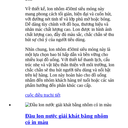
Về thiết kế, lon nhôm 450ml siêu mỏng này
mang phong cách tối giản, hiện đại và cuốn hút,
với đường nét tinh tế và lớp phủ mờ hoặc bóng.
Dễ dàng tùy chỉnh với đồ họa, thương hiệu và
nhãn mác chất lượng cao. Lon được in hình ảnh
chất lượng cao, đầy đủ màu sắc, chắc chắn sẽ thu
hút sự chú ý của người tiêu dùng.
Nhìn chung, lon nhôm 450ml siêu mỏng này là
một lựa chọn bao bì hấp dẫn và bền vững cho
nhiều loại đồ uống. Với thiết kế thanh lịch, cấu
trúc nhẹ và vật liệu thân thiện với môi trường, lon
chắc chắn sẽ thu hút người tiêu dùng và nổi bật
trên kệ hàng. Lon này hoàn hảo cho đồ uống
nhắm đến nhóm khách hàng trẻ tuổi hoặc các sản
phẩm hướng đến phân khúc cao cấp.
cuộc điều tra
chi tiết
Đầu lon nước giải khát bằng nhôm
có in màu