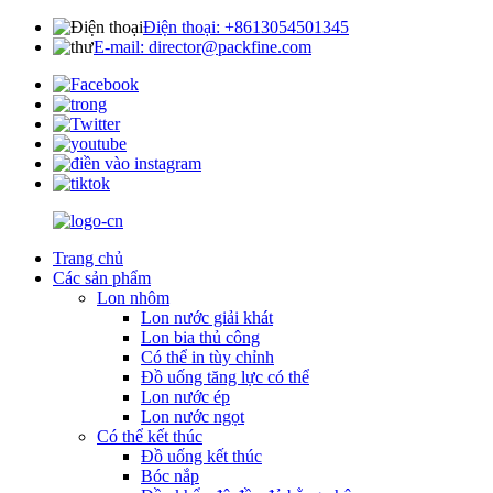
Điện thoại: +8613054501345
E-mail: director@packfine.com
Trang chủ
Các sản phẩm
Lon nhôm
Lon nước giải khát
Lon bia thủ công
Có thể in tùy chỉnh
Đồ uống tăng lực có thể
Lon nước ép
Lon nước ngọt
Có thể kết thúc
Đồ uống kết thúc
Bóc nắp