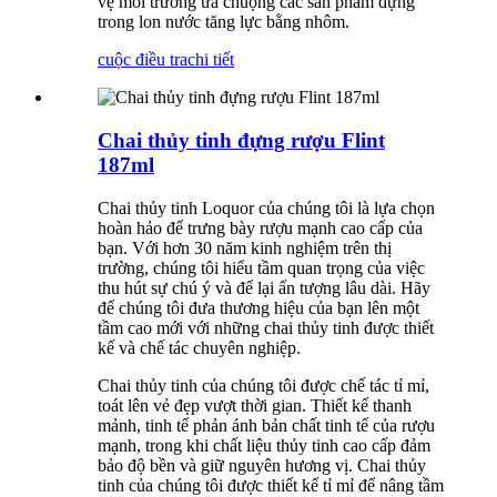
vệ môi trường ưa chuộng các sản phẩm đựng
trong lon nước tăng lực bằng nhôm.
cuộc điều tra
chi tiết
Chai thủy tinh đựng rượu Flint
187ml
Chai thủy tinh Loquor của chúng tôi là lựa chọn
hoàn hảo để trưng bày rượu mạnh cao cấp của
bạn. Với hơn 30 năm kinh nghiệm trên thị
trường, chúng tôi hiểu tầm quan trọng của việc
thu hút sự chú ý và để lại ấn tượng lâu dài. Hãy
để chúng tôi đưa thương hiệu của bạn lên một
tầm cao mới với những chai thủy tinh được thiết
kế và chế tác chuyên nghiệp.
Chai thủy tinh của chúng tôi được chế tác tỉ mỉ,
toát lên vẻ đẹp vượt thời gian. Thiết kế thanh
mảnh, tinh tế phản ánh bản chất tinh tế của rượu
mạnh, trong khi chất liệu thủy tinh cao cấp đảm
bảo độ bền và giữ nguyên hương vị. Chai thủy
tinh của chúng tôi được thiết kế tỉ mỉ để nâng tầm