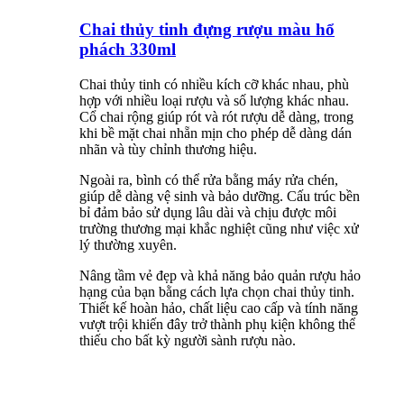
Chai thủy tinh đựng rượu màu hổ
phách 330ml
Chai thủy tinh có nhiều kích cỡ khác nhau, phù
hợp với nhiều loại rượu và số lượng khác nhau.
Cổ chai rộng giúp rót và rót rượu dễ dàng, trong
khi bề mặt chai nhẵn mịn cho phép dễ dàng dán
nhãn và tùy chỉnh thương hiệu.
Ngoài ra, bình có thể rửa bằng máy rửa chén,
giúp dễ dàng vệ sinh và bảo dưỡng. Cấu trúc bền
bỉ đảm bảo sử dụng lâu dài và chịu được môi
trường thương mại khắc nghiệt cũng như việc xử
lý thường xuyên.
Nâng tầm vẻ đẹp và khả năng bảo quản rượu hảo
hạng của bạn bằng cách lựa chọn chai thủy tinh.
Thiết kế hoàn hảo, chất liệu cao cấp và tính năng
vượt trội khiến đây trở thành phụ kiện không thể
thiếu cho bất kỳ người sành rượu nào.