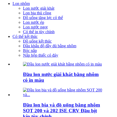
Lon nhôm
Lon nước giải khát
Lon bia thủ công
Đồ uống tăng lực có thể
Lon nước ép
Lon nước ngọt
Có thể in tùy chỉnh
Có thể kết thúc
Đồ uống kết thúc
Đầu khẩu độ đầy đủ bằng nhôm
Bóc nắp
Nắp hộp thiếc có đáy
Đầu lon nước giải khát bằng nhôm
có in màu
Đầu lon bia và đồ uống bằng nhôm
SOT 200 và 202 ISE CRV Đầu bịt
kín tùy chỉnh