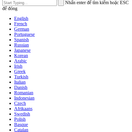
Nhấn enter để tìm kiếm hoặc ESC
để đóng
English
French
German
Portuguese
Spanish
Russian
Japanese
Korean
Arabic
Irish
Greek
Turkish
Italian
Danish
Romanian
Indonesian
Czech
Afrikaans
Swedish
Polish
Basque
Catalan