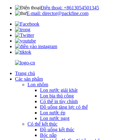
Điện thoại: +8613054501345
E-mail: director@packfine.com
Trang chủ
Các sản phẩm
Lon nhôm
Lon nước giải khát
Lon bia thủ công
Có thể in tùy chỉnh
Đồ uống tăng lực có thể
Lon nước ép
Lon nước ngọt
Có thể kết thúc
Đồ uống kết thúc
Bóc nắp