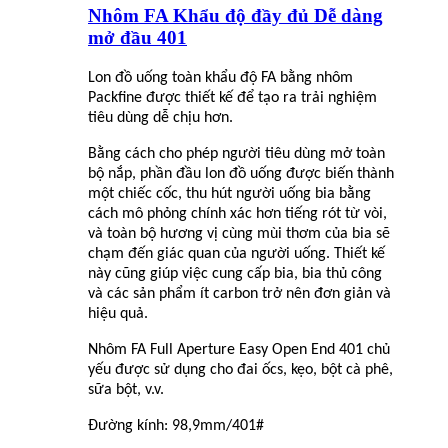
Nhôm FA Khẩu độ đầy đủ Dễ dàng
mở đầu 401
Lon đồ uống toàn khẩu độ FA bằng nhôm
Packfine được thiết kế để tạo ra trải nghiệm
tiêu dùng dễ chịu hơn.
Bằng cách cho phép người tiêu dùng mở toàn
bộ nắp, phần đầu lon đồ uống được biến thành
một chiếc cốc, thu hút người uống bia bằng
cách mô phỏng chính xác hơn tiếng rót từ vòi,
và toàn bộ hương vị cùng mùi thơm của bia sẽ
chạm đến giác quan của người uống. Thiết kế
này cũng giúp việc cung cấp bia, bia thủ công
và các sản phẩm ít carbon trở nên đơn giản và
hiệu quả.
Nhôm FA Full Aperture Easy Open End 401 chủ
yếu được sử dụng cho đai ốc
s
, kẹo, bột cà phê,
sữa bột, v.v.
Đường kính: 98,9mm/401#