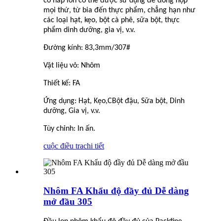
có nắp lon có thể được sử dụng để đóng hộp
mọi thứ, từ bia đến thực phẩm, chẳng hạn như
các loại hạt, kẹo, bột cà phê, sữa bột, thực
phẩm dinh dưỡng, gia vị, v.v.
Đường kính: 83,3mm/307#
Vật liệu vỏ: Nhôm
Thiết kế: FA
Ứng dụng: Hạt, Kẹo,
C
Bột đậu, Sữa bột, Dinh
dưỡng, Gia vị, v.v.
Tùy chỉnh: In ấn.
cuộc điều tra
chi tiết
Nhôm FA Khẩu độ đầy đủ Dễ dàng
mở đầu 305