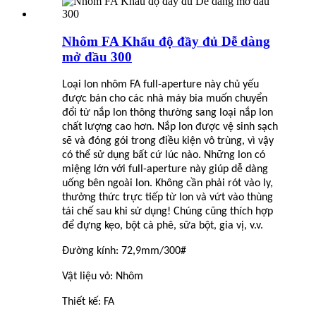
Nhôm FA Khẩu độ đầy đủ Dễ dàng
mở đầu 300
Loại lon nhôm FA full-aperture này chủ yếu
được bán cho các nhà máy bia muốn chuyển
đổi từ nắp lon thông thường sang loại nắp lon
chất lượng cao hơn. Nắp lon được vệ sinh sạch
sẽ và đóng gói trong điều kiện vô trùng, vì vậy
có thể sử dụng bất cứ lúc nào. Những lon có
miệng lớn với full-aperture này giúp dễ dàng
uống bên ngoài lon. Không cần phải rót vào ly,
thưởng thức trực tiếp từ lon và vứt vào thùng
tái chế sau khi sử dụng! Chúng cũng thích hợp
để đựng kẹo, bột cà phê, sữa bột, gia vị, v.v.
Đường kính: 72,9mm/300#
Vật liệu vỏ: Nhôm
Thiết kế: FA