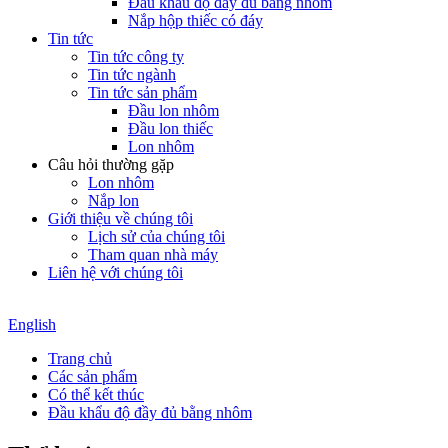
Đầu khẩu độ đầy đủ bằng nhôm
Nắp hộp thiếc có đáy
Tin tức
Tin tức công ty
Tin tức ngành
Tin tức sản phẩm
Đầu lon nhôm
Đầu lon thiếc
Lon nhôm
Câu hỏi thường gặp
Lon nhôm
Nắp lon
Giới thiệu về chúng tôi
Lịch sử của chúng tôi
Tham quan nhà máy
Liên hệ với chúng tôi
English
Trang chủ
Các sản phẩm
Có thể kết thúc
Đầu khẩu độ đầy đủ bằng nhôm