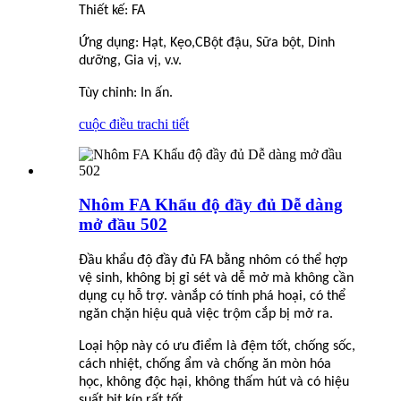
Thiết kế: FA
Ứng dụng: Hạt, Kẹo,
C
Bột đậu, Sữa bột, Dinh
dưỡng, Gia vị, v.v.
Tùy chỉnh: In ấn.
cuộc điều tra
chi tiết
Nhôm FA Khẩu độ đầy đủ Dễ dàng
mở đầu 502
Đầu khẩu độ đầy đủ FA bằng nhôm có thể hợp
vệ sinh, không bị gỉ sét và dễ mở mà không cần
dụng cụ hỗ trợ. và
nắp
có tính phá hoại, có thể
ngăn chặn hiệu quả việc trộm cắp bị mở ra.
Loại hộp này có ưu điểm là đệm tốt, chống sốc,
cách nhiệt, chống ẩm và chống ăn mòn hóa
học, không độc hại, không thấm hút và có hiệu
suất bịt kín rất tốt.