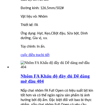
Đường kính: 126,5mm/502#
Vật liệu vỏ: Nhôm
Thiết kế: FA
Ứng dụng: Hạt, Kẹo,
C
Bột đậu, Sữa bột, Dinh
dưỡng, Gia vị, v.v.
Tùy chỉnh: In ấn.
cuộc điều tra
chi tiết
Nhôm FA Khẩu độ đầy đủ Dễ dàng
mở đầu 404
Nắp chai nhôm FA Full Open có hiệu suất bịt kín
tốt hơn và có thể ngăn ngừa sản phẩm bị ảnh
hưởng bởi độ ẩm. Đặc biệt đối với bao bì thực
phẩm, nắp chai nhôm Full Open có yêu cầu