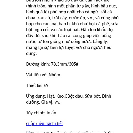
Đầu lon nhôm khẩu độ đầy đủ của Packfine
(hình tròn, hình một phần tư gậy, hình bầu dục,
hình quả lê) phù hợp nhất cho cá ngừ, sốt cà
chua, rau củ, trái cây, nước ép, v.v., và cũng phù
hợp cho các loại bao bì khô như bột cà phê, sữa
bột, ngũ cốc và các loại hạt. Đầu lon khẩu độ
đầy đủ, sau khi tháo ra, cũng giúp việc uống
nước từ lon giống như uống nước bằng ly,
mang lại sự tiện lợi tuyệt vời cho người tiêu
dùng.
Đường kính: 78,3mm/305#
Vật liệu vỏ: Nhôm
Thiết kế: FA
Ứng dụng: Hạt, Kẹo,
C
Bột đậu, Sữa bột, Dinh
dưỡng, Gia vị, v.v.
Tùy chỉnh: In ấn.
cuộc điều tra
chi tiết