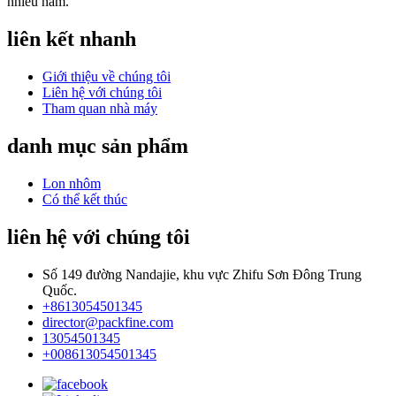
nhiều năm.
liên kết nhanh
Giới thiệu về chúng tôi
Liên hệ với chúng tôi
Tham quan nhà máy
danh mục sản phẩm
Lon nhôm
Có thể kết thúc
liên hệ với chúng tôi
Số 149 đường Nandajie, khu vực Zhifu Sơn Đông Trung
Quốc.
+8613054501345
director@packfine.com
13054501345
+008613054501345