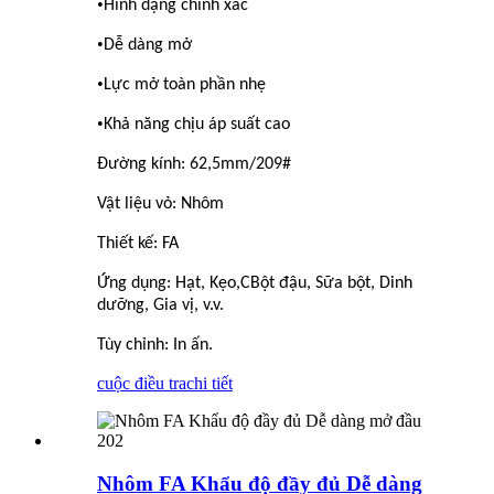
•
Hình dạng chính xác
•
Dễ dàng mở
•
Lực mở toàn phần nhẹ
•
Khả năng chịu áp suất cao
Đường kính: 62,5mm/209#
Vật liệu vỏ: Nhôm
Thiết kế: FA
Ứng dụng: Hạt, Kẹo,
C
Bột đậu, Sữa bột, Dinh
dưỡng, Gia vị, v.v.
Tùy chỉnh: In ấn.
cuộc điều tra
chi tiết
Nhôm FA Khẩu độ đầy đủ Dễ dàng