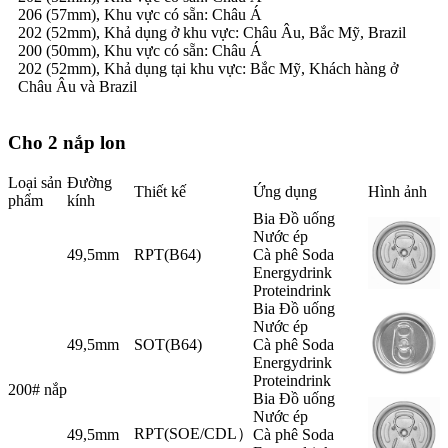
206 (57mm), Khu vực có sẵn: Châu Á
202 (52mm), Khả dụng ở khu vực: Châu Âu, Bắc Mỹ, Brazil
200 (50mm), Khu vực có sẵn: Châu Á
202 (52mm), Khả dụng tại khu vực: Bắc Mỹ, Khách hàng ở
Châu Âu và Brazil
Cho 2 nắp lon
Loại sản
Đường
Thiết kế
Ứng dụng
Hình ảnh
phẩm
kính
Bia Đồ uống
Nước ép
49,5mm
RPT(B64)
Cà phê Soda
Energydrink
Proteindrink
Bia Đồ uống
Nước ép
49,5mm
SOT(B64)
Cà phê Soda
Energydrink
Proteindrink
200# nắp
Bia Đồ uống
Nước ép
RPT(SOE/CDL）
49,5mm
Cà phê Soda