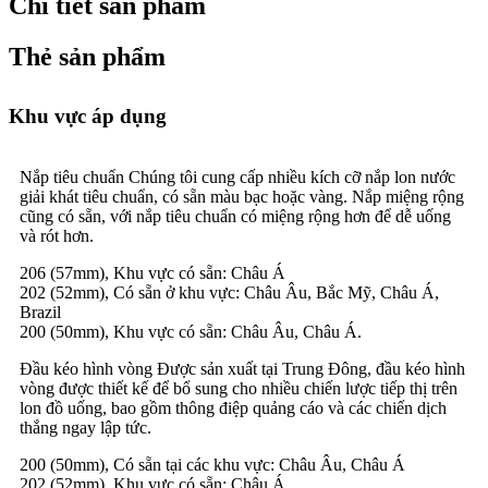
Chi tiết sản phẩm
Thẻ sản phẩm
Khu vực áp dụng
Nắp tiêu chuẩn Chúng tôi cung cấp nhiều kích cỡ nắp lon nước
giải khát tiêu chuẩn, có sẵn màu bạc hoặc vàng. Nắp miệng rộng
cũng có sẵn, với nắp tiêu chuẩn có miệng rộng hơn để dễ uống
và rót hơn.
206 (57mm), Khu vực có sẵn: Châu Á
202 (52mm), Có sẵn ở khu vực: Châu Âu, Bắc Mỹ, Châu Á,
Brazil
200 (50mm), Khu vực có sẵn: Châu Âu, Châu Á.
Đầu kéo hình vòng Được sản xuất tại Trung Đông, đầu kéo hình
vòng được thiết kế để bổ sung cho nhiều chiến lược tiếp thị trên
lon đồ uống, bao gồm thông điệp quảng cáo và các chiến dịch
thắng ngay lập tức.
200 (50mm), Có sẵn tại các khu vực: Châu Âu, Châu Á
202 (52mm), Khu vực có sẵn: Châu Á