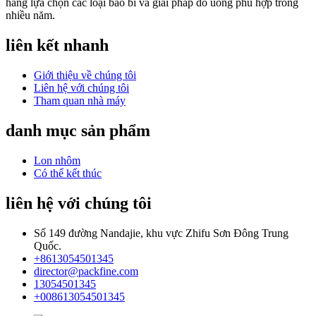
hàng lựa chọn các loại bao bì và giải pháp đồ uống phù hợp trong
nhiều năm.
liên kết nhanh
Giới thiệu về chúng tôi
Liên hệ với chúng tôi
Tham quan nhà máy
danh mục sản phẩm
Lon nhôm
Có thể kết thúc
liên hệ với chúng tôi
Số 149 đường Nandajie, khu vực Zhifu Sơn Đông Trung
Quốc.
+8613054501345
director@packfine.com
13054501345
+008613054501345