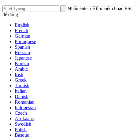
Nhấn enter để tìm kiếm hoặc ESC
để đóng
English
French
German
Portuguese
Spanish
Russian
Japanese
Korean
Arabic
Irish
Greek
Turkish
Italian
Danish
Romanian
Indonesian
Czech
Afrikaans
Swedish
Polish
Basque