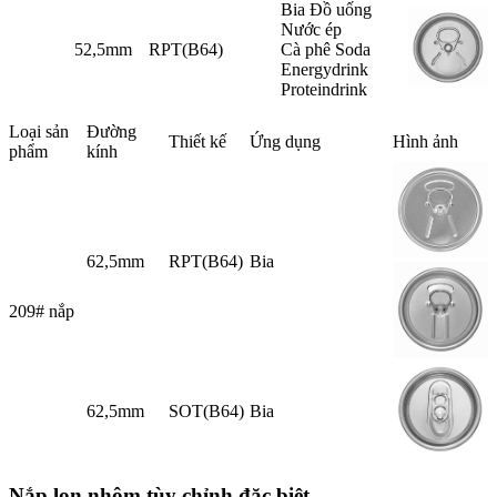
Bia Đồ uống
Nước ép
52,5mm
RPT(B64)
Cà phê Soda
Energydrink
Proteindrink
Loại sản
Đường
Thiết kế
Ứng dụng
Hình ảnh
phẩm
kính
62,5mm
RPT(B64)
Bia
209# nắp
62,5mm
SOT(B64)
Bia
Nắp lon nhôm tùy chỉnh đặc biệt