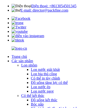
Điện thoại: +8613054501345
E-mail: director@packfine.com
Trang chủ
Các sản phẩm
Lon nhôm
Lon nước giải khát
Lon bia thủ công
Có thể in tùy chỉnh
Đồ uống tăng lực có thể
Lon nước ép
Lon nước ngọt
Có thể kết thúc
Đồ uống kết thúc
Bóc nắp