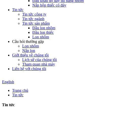
Đầu khẩu độ đầy đủ bằng nhôm
Nắp hộp thiếc có đáy
Tin tức
Tin tức công ty
Tin tức ngành
Tin tức sản phẩm
Đầu lon nhôm
Đầu lon thiếc
Lon nhôm
Câu hỏi thường gặp
Lon nhôm
Nắp lon
Giới thiệu về chúng tôi
Lịch sử của chúng tôi
Tham quan nhà máy
Liên hệ với chúng tôi
English
Trang chủ
Tin tức
Tin tức