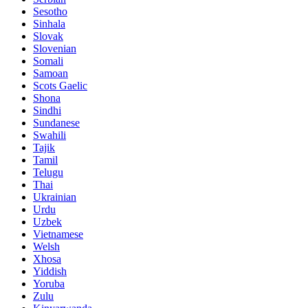
Sesotho
Sinhala
Slovak
Slovenian
Somali
Samoan
Scots Gaelic
Shona
Sindhi
Sundanese
Swahili
Tajik
Tamil
Telugu
Thai
Ukrainian
Urdu
Uzbek
Vietnamese
Welsh
Xhosa
Yiddish
Yoruba
Zulu