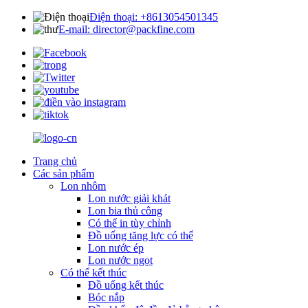
Điện thoại: +8613054501345
E-mail: director@packfine.com
Trang chủ
Các sản phẩm
Lon nhôm
Lon nước giải khát
Lon bia thủ công
Có thể in tùy chỉnh
Đồ uống tăng lực có thể
Lon nước ép
Lon nước ngọt
Có thể kết thúc
Đồ uống kết thúc
Bóc nắp